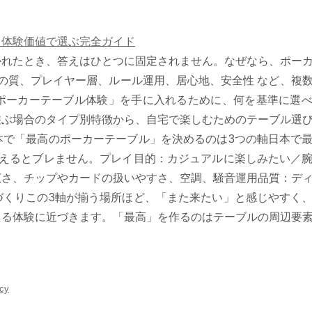
？体験価値で選ぶ完全ガイド
かれたとき、答えはひとつに固定されません。なぜなら、ポー
グの質、プレイヤー層、ルール運用、居心地、安全性 など、複
ポーカーテーブル体験」を手に入れるために、何を基準に選
遊ぶ場合のタイプ別特徴から、自宅で楽しむためのテーブル選
本で「最高のポーカーテーブル」を決めるのは3つの軸日本で
考えるとブレません。プレイ目的：カジュアルに楽しみたい／
広さ、チップやカードの扱いやすさ、空調、騒音運用品質：デ
づくりこの3軸が揃う場所ほど、「また来たい」と感じやすく
える体験に近づきます。「最高」を作るのはテーブルの周辺要
icy