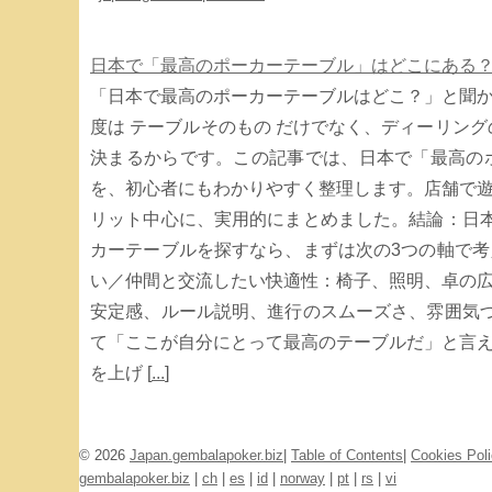
日本で「最高のポーカーテーブル」はどこにある
「日本で最高のポーカーテーブルはどこ？」と聞
度は テーブルそのもの だけでなく、ディーリン
決まるからです。この記事では、日本で「最高の
を、初心者にもわかりやすく整理します。店舗で
リット中心に、実用的にまとめました。結論：日
カーテーブルを探すなら、まずは次の3つの軸で
い／仲間と交流したい快適性：椅子、照明、卓の
安定感、ルール説明、進行のスムーズさ、雰囲気
て「ここが自分にとって最高のテーブルだ」と言
を上げ [
...
]
© 2026
Japan.gembalapoker.biz
|
Table of Contents
|
Cookies Pol
gembalapoker.biz
|
ch
|
es
|
id
|
norway
|
pt
|
rs
|
vi