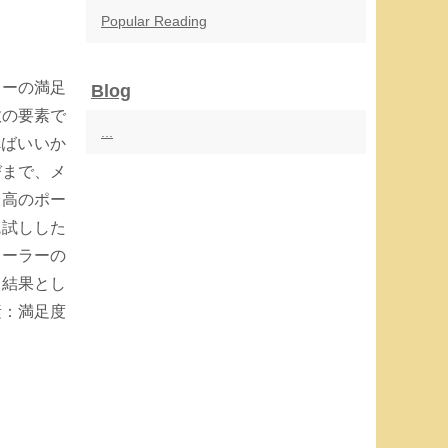
Popular Reading
カーの満足
Blog
数の要素で
...
べばいいか
びまで、メ
最高のポー
腕試しした
ィーラーの
、結果とし
素：満足度